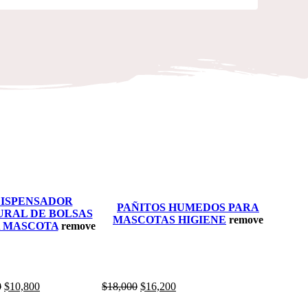
ISPENSADOR
PAÑITOS HUMEDOS PARA
URAL DE BOLSAS
MASCOTAS HIGIENE
remove
 MASCOTA
remove
0
$
10,800
$
18,000
$
16,200