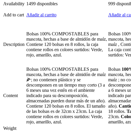
Availability
1499 disponibles
999 disponi
Add to cart
Añadir al carrito
Añadir al ca
Bolsas 100% COMPOSTABLES para
Bolsas 10
mascota, hechas a base de almidón de maíz,
mascota, he
Description
Contiene 120 bolsas en 8 rollos, la caja
maíz , Conti
contiene rollos en colores surtidos: Verde,
La caja cont
rojo, amarillo, azul.
surtidos: Ver
Bolsas 100% COMPOSTABLES para
Bolsas
100
mascota, hechas a base de almidón de maíz
mascota, he
🌽; no contienen plástico y se
maíz ; no co
descomponen en un tiempo muy corto (3 a
descomponen
6 meses una vez estén en el ambiente
a 6 meses un
Content
indicado para su descomposición,
indicado pa
almacenadas pueden durar más de un año).
almacenadas
Contiene 120 bolsas en 8 rollos. El tamaño
año).
Canti
de las bolsas es de 32cm x 23cm. La caja
18 rollos.
T
contiene rollos en colores surtidos: Verde,
23cm.
Color
rojo, amarillo, azul.
amarillo, azu
Weight