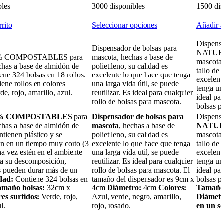
bles
3000 disponibles
1500 di
rrito
Seleccionar opciones
Añadir a
Dispen
Dispensador de bolsas para
NATURA
0% COMPOSTABLES para
mascota, hechas a base de
mascota
chas a base de almidón de
polietileno, su calidad es
tallo de
ene 324 bolsas en 18 rollos.
excelente lo que hace que tenga
excelen
iene rollos en colores
una larga vida útil, se puede
tenga un
de, rojo, amarillo, azul.
reutilizar. Es ideal para cualquier
ideal pa
rollo de bolsas para mascota.
bolsas 
% COMPOSTABLES
para
Dispensador de bolsas para
Dispen
chas a base de almidón de
mascota
, hechas a base de
NATU
ntienen plástico y se
polietileno, su calidad es
mascota
 en un tiempo muy corto (3
excelente lo que hace que tenga
tallo de
a vez estén en el ambiente
una larga vida util, se puede
excelen
ra su descomposición,
reutilizar. Es ideal para cualquier
tenga un
 pueden durar más de un
rollo de bolsas para mascota. El
ideal pa
dad:
Contiene 324 bolsas en
tamaño del dispensador es 9cm x
bolsas 
amaño bolsas:
32cm x
4cm
Diámetro
:
4cm
Colores:
Tamañ
es surtidos:
Verde, rojo,
Azul, verde, negro, amarillo,
Diámet
l.
rojo, rosado.
en un s