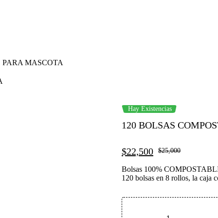
S PARA MASCOTA
A
Hay Existencias
120 BOLSAS COMPO
$
22,500
$
25,000
Bolsas 100% COMPOSTABLES pa
120 bolsas en 8 rollos, la caja c