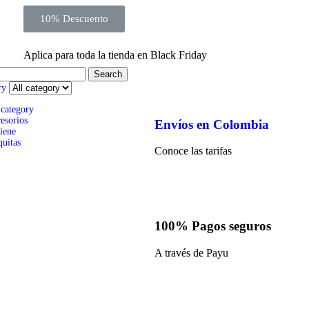
10% Descuento
Aplica para toda la tienda en Black Friday
Search
ry
 category
esorios
Envíos en Colombia
iene
quitas
Conoce las tarifas
100% Pagos seguros
A través de Payu