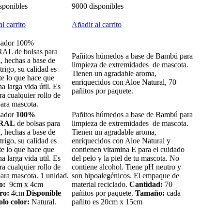
sponibles
9000 disponibles
l carrito
Añadir al carrito
sador 100%
L de bolsas para
Pañitos húmedos a base de Bambú para
, hechas a base de
limpieza de extremidades de mascota.
 trigo, su calidad es
Tienen un agradable aroma,
te lo que hace que
enriquecidos con Aloe Natural, 70
a larga vida útil. Es
pañitos por paquete.
ra cualquier rollo de
para mascota.
sador
100%
Pañitos húmedos a base de Bambú para
RAL
de bolsas para
limpieza de extremidades de mascota.
, hechas a base de
Tienen un agradable aroma,
 trigo, su calidad es
enriquecidos con Aloe Natural y
te lo que hace que
contienen vitamina E para el cuidado
a larga vida util. Es
del pelo y la piel de tu mascota. No
ra cualquier rollo de
contiene alcohol. Tiene pH neutro y
para mascota. 1 unidad.
son hipoalegénicos. El empaque de
o:
9cm x 4cm
material reciclado.
Cantidad:
70
ro:
4cm
Disponible
pañitos por paquete.
Tamaño:
cada
olo color:
Natural.
pañito es 20cm x 15cm