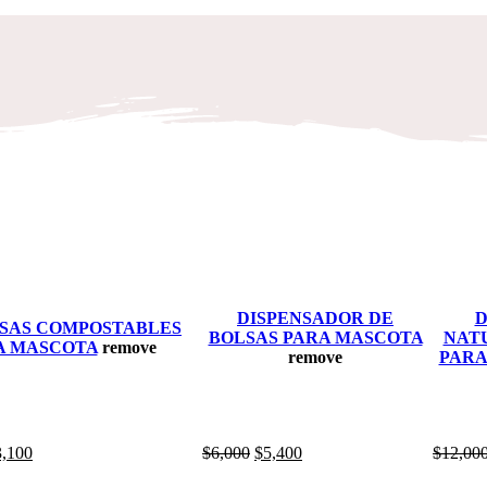
DISPENSADOR DE
D
LSAS COMPOSTABLES
BOLSAS PARA MASCOTA
NAT
A MASCOTA
remove
remove
PARA
3,100
$
6,000
$
5,400
$
12,00