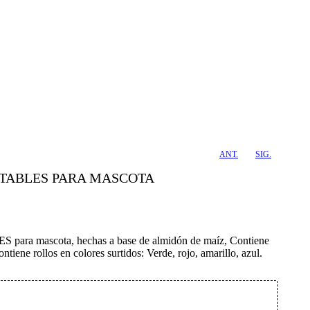
ANT.
SIG.
STABLES PARA MASCOTA
ra mascota, hechas a base de almidón de maíz, Contiene
ontiene rollos en colores surtidos: Verde, rojo, amarillo, azul.
Añadir Al Carrito