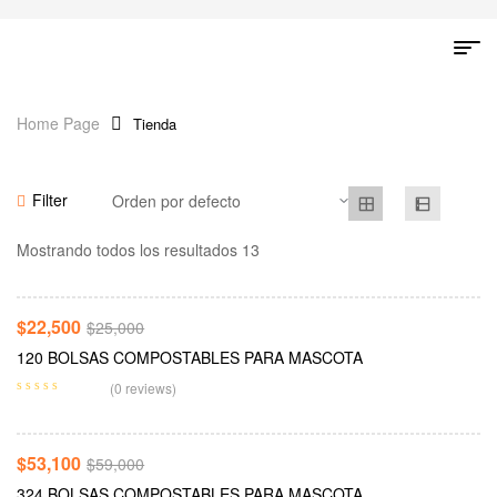
Home Page
Tienda
Filter
Añadir Al Carrito
Mostrando todos los resultados 13
-10%
$
22,500
$
25,000
120 BOLSAS COMPOSTABLES PARA MASCOTA
Añadir Al Carrito
(0 reviews)
-10%
$
53,100
$
59,000
324 BOLSAS COMPOSTABLES PARA MASCOTA