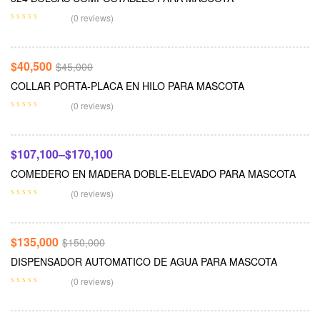
Seleccionar Opciones
(0 reviews)
-10%
$
40,500
$
45,000
COLLAR PORTA-PLACA EN HILO PARA MASCOTA
Seleccionar Opciones
(0 reviews)
-10%
$
107,100
–
$
170,100
COMEDERO EN MADERA DOBLE-ELEVADO PARA MASCOTA
Añadir Al Carrito
(0 reviews)
-10%
$
135,000
$
150,000
DISPENSADOR AUTOMATICO DE AGUA PARA MASCOTA
Añadir Al Carrito
(0 reviews)