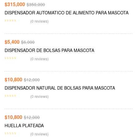
-10%
$
315,000
$
350,000
DISPENSADOR AUTOMATICO DE ALIMENTO PARA MASCOTA
Seleccionar Opciones
(0 reviews)
-10%
$
5,400
$
6,000
DISPENSADOR DE BOLSAS PARA MASCOTA
Añadir Al Carrito
(0 reviews)
-10%
$
10,800
$
12,000
DISPENSADOR NATURAL DE BOLSAS PARA MASCOTA
Añadir Al Carrito
(0 reviews)
-10%
$
10,800
$
12,000
HUELLA PLATEADA
Añadir Al Carrito
(0 reviews)