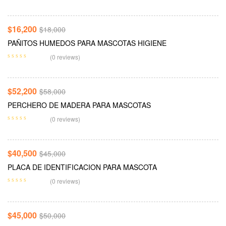
-10%
$
16,200
$
18,000
PAÑITOS HUMEDOS PARA MASCOTAS HIGIENE
Añadir Al Carrito
(0 reviews)
-10%
$
52,200
$
58,000
PERCHERO DE MADERA PARA MASCOTAS
Añadir Al Carrito
(0 reviews)
-10%
$
40,500
$
45,000
PLACA DE IDENTIFICACION PARA MASCOTA
Añadir Al Carrito
(0 reviews)
-10%
$
45,000
$
50,000