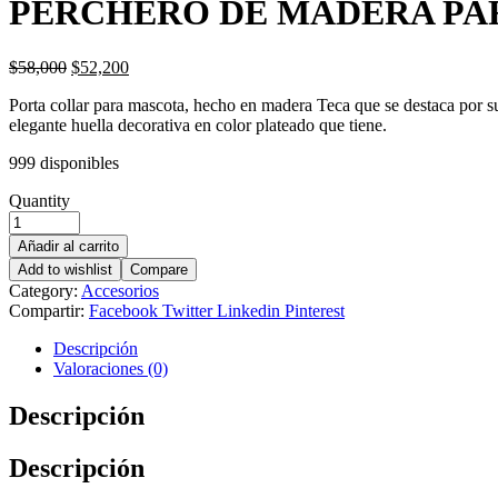
PERCHERO DE MADERA PA
$
58,000
$
52,200
Porta collar para mascota, hecho en madera Teca que se destaca por su 
elegante huella decorativa en color plateado que tiene.
999 disponibles
Quantity
Añadir al carrito
Add to wishlist
Compare
Category:
Accesorios
Compartir:
Facebook
Twitter
Linkedin
Pinterest
Descripción
Valoraciones (0)
Descripción
Descripción