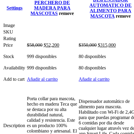
PERCHERO DE
AUTOMATICO DE
Settings
MADERA PARA
ALIMENTO PARA
MASCOTAS
remove
MASCOTA
remove
Image
SKU
Rating
Price
$
58,000
$
52,200
$
350,000
$
315,000
Stock
999 disponibles
80 disponibles
Availability
999 disponibles
80 disponibles
Add to cart
Añadir al carrito
Añadir al carrito
Porta collar para mascota,
Dispensador automático de
hecho en madera Teca que
alimento para mascota.
se destaca por su alta
Habilitado con Wi-Fi de 2,4
durabilidad natural,
para que puedas programar d
calidad y resistencia. Este
6 comidas por dia desde
Description
es un producto 100%
cualquier lugar através vez de
colombiano y artesanal. El
app Smart Life. Cada comida