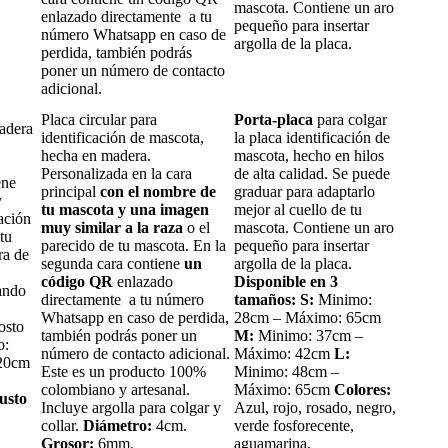
mascota. Contiene un aro
enlazado directamente a tu
pequeño para insertar
número Whatsapp en caso de
argolla de la placa.
perdida, también podrás
poner un número de contacto
adicional.
Placa circular para
Porta-placa
para colgar
adera
identificación de mascota,
la placa identificación de
hecha en madera.
mascota, hecho en hilos
Personalizada en la cara
de alta calidad. Se puede
ene
principal
con el nombre de
graduar para adaptarlo
y
tu mascota y una imagen
mejor al cuello de tu
ación
muy similar a la raza
o el
mascota. Contiene un aro
tu
parecido de tu mascota. En la
pequeño para insertar
ra de
segunda cara contiene
un
argolla de la placa.
código QR
enlazado
Disponible en 3
ando
directamente a tu número
tamaños:
S:
Minimo:
Whatsapp en caso de perdida,
28cm – Máximo: 65cm
osto
también podrás poner un
M:
Minimo: 37cm –
o:
número de contacto adicional.
Máximo: 42cm
L:
20cm
Este es un producto 100%
Minimo: 48cm –
colombiano y artesanal.
Máximo: 65cm
Colores:
usto
Incluye argolla para colgar y
Azul, rojo, rosado, negro,
collar.
Diámetro:
4cm.
verde fosforecente,
Grosor:
6mm.
aguamarina.