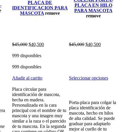
PLACA DE
-
PLACA EN HILO
IDENTIFICACION PARA
e
PARA MASCOTA
MASCOTA
remove
remove
$
45,000
$
40,500
$
45,000
$
40,500
999 disponibles
999 disponibles
Añadir al carrito
Seleccionar opciones
Placa circular para
identificación de mascota,
hecha en madera.
Porta-placa para colgar la
Personalizada en la cara
placa identificación de
era
principal con el nombre de tu
mascota, hecho en hilos
mascota y una imagen muy
de alta calidad. Se puede
similar a la raza o el parecido
graduar para adaptarlo
ene
de tu mascota. En la segunda
mejor al cuello de tu
y
cara contiene un código QR