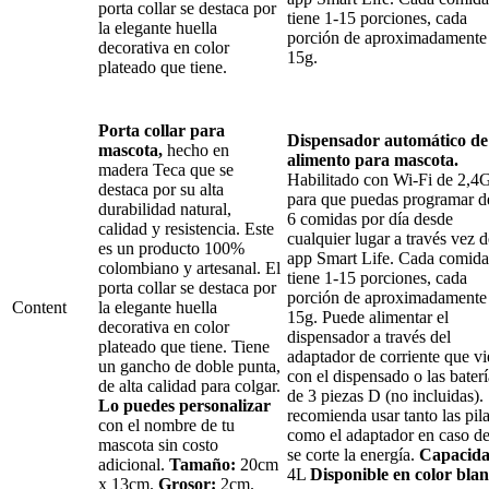
porta collar se destaca por
tiene 1-15 porciones, cada
la elegante huella
porción de aproximadamente
decorativa en color
15g.
plateado que tiene.
Porta collar para
Dispensador automático de
mascota,
hecho en
alimento para mascota.
madera Teca que se
Habilitado con Wi-Fi de 2,4
destaca por su alta
para que puedas programar d
durabilidad natural,
6 comidas por día desde
calidad y resistencia. Este
cualquier lugar a través vez d
es un producto 100%
app Smart Life. Cada comida
colombiano y artesanal. El
tiene 1-15 porciones, cada
porta collar se destaca por
porción de aproximadamente
Content
la elegante huella
15g. Puede alimentar el
decorativa en color
dispensador a través del
plateado que tiene. Tiene
adaptador de corriente que v
un gancho de doble punta,
con el dispensado o las baterí
de alta calidad para colgar.
de 3 piezas D (no incluidas).
Lo puedes personalizar
recomienda usar tanto las pil
con el nombre de tu
como el adaptador en caso d
mascota sin costo
se corte la energía.
Capacida
adicional.
Tamaño:
20cm
4L
Disponible en color blan
x 13cm.
Grosor:
2cm.