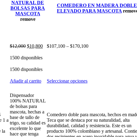
NATURAL DE
COMEDERO EN MADERA DOBLE
BOLSAS PARA
ELEVADO PARA MASCOTA
remov
MASCOTA
remove
$
12,000
$
10,800
$
107,100
–
$
170,100
1500 disponibles
1500 disponibles
Añadir al carrito
Seleccionar opciones
Dispensador
100% NATURAL
de bolsas para
mascota, hechas a
G
Comedero doble para mascota, hechos en mad
base de tallo de
e 1 a
Teca que se destaca por su naturalidad, alta
trigo, su calidad es
durabilidad, calidad y resistencia. Este es un
excelente lo que
 la
producto 100% colombiano y artesanal. Conti
hace que tenga
dos recipientes en acero inoxidable para agua 