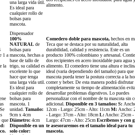
una larga vida útil.
alimento.
Es ideal para
cualquier rollo de
bolsas para
mascota.
Dispensador
100%
Comedero doble para mascota,
hechos en m
NATURAL
de
Teca que se destaca por su naturalidad, alta
G
bolsas para
durabilidad, calidad y resistencia. Este es un
e 1 a
mascota, hechas a
producto 100% colombiano y artesanal. Conti
base de tallo de
dos recipientes en acero inoxidable para agua 
e la
trigo, su calidad es
alimento. El comedero tiene una altura e inclin
excelente lo que
ideal (varia dependiendo del tamaño) para que 
hace que tenga
mascota pueda tener la postura correcta a la ho
una larga vida util.
comer y beber. De esta manera podrá disfrutar
Es ideal para
completamente su tiempo de alimentación evit
cualquier rollo de
desarrollar problemas digestivos. Lo puedes
iene
bolsas para
personalizar con el nombre de tu mascota sin c
as
mascota. 1
adicional.
Disponible en 3 tamaños:
S:
Anch
 Se
unidad.
Tamaño:
12cm - Largo: 25cm - Alto: 11cm
M:
Ancho: 
as
9cm x 4cm
- Largo: 37cm - Alto: 18cm
L:
Ancho: 25cm -
e que
Diámetro:
4cm
Largo: 47cm - Alto: 25cm
Escríbenos y con g
d:
Disponible en un
te asesoraremos en el tamaño ideal para tu
co.
solo color:
mascota.