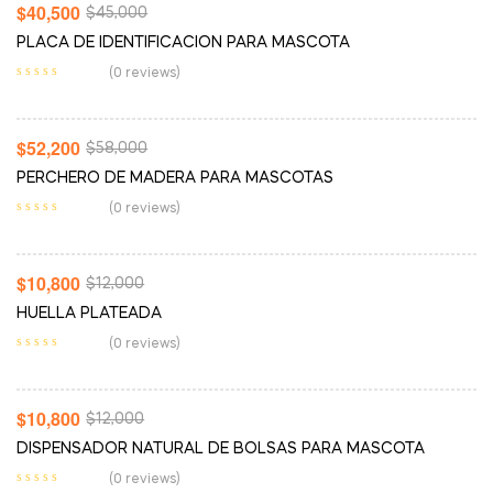
-10%
$
40,500
$
45,000
PLACA DE IDENTIFICACION PARA MASCOTA
Añadir Al Carrito
(0 reviews)
-10%
$
52,200
$
58,000
PERCHERO DE MADERA PARA MASCOTAS
Añadir Al Carrito
(0 reviews)
-10%
$
10,800
$
12,000
HUELLA PLATEADA
Añadir Al Carrito
(0 reviews)
-10%
$
10,800
$
12,000
DISPENSADOR NATURAL DE BOLSAS PARA MASCOTA
(0 reviews)