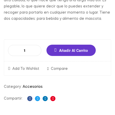
alta calidad, lo que hace que tenga una larga vida útil. Es
plegable, lo que quiere decir que lo puedes extender y
recoger para portarlo en cualquier momento o lugar. Tiene
dos capacidades: para bebida y alimento de mascota.
Añadir Al Carrito
Add To Wishlist
Compare
Category:
Accesorios
Compartir:
Facebook
Twitter
Linkedin
Pinterest