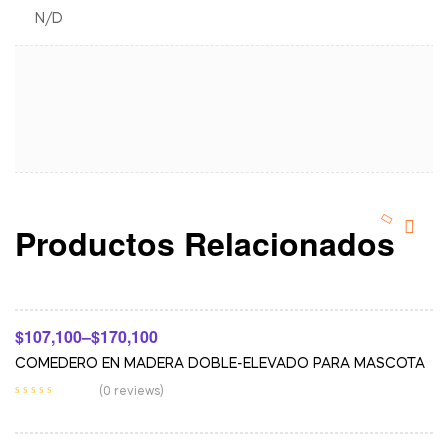
N/D
Productos Relacionados
Seleccionar Opciones
-10%
$
107,100
–
$
170,100
COMEDERO EN MADERA DOBLE-ELEVADO PARA MASCOTA
Añadir Al Carrito
(0 reviews)